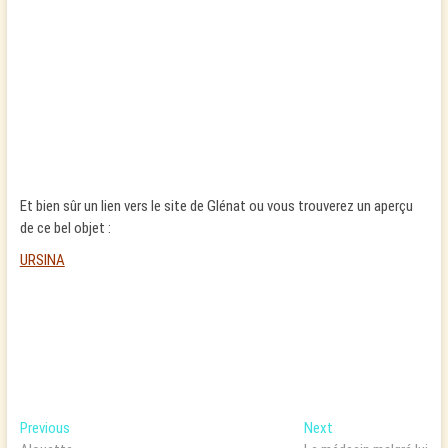
Et bien sûr un lien vers le site de Glénat ou vous trouverez un aperçu
de ce bel objet :
UR
SINA
Navigation
Previous
Next
Previous
Next