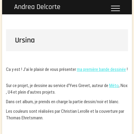
Skip
Andrea Delcorte
to
content
Ursina
Ca y est ! J’ai le plaisir de vous présenter
ma première bande dessinée
!
Sur ce projet, je dessine au service d’Yves Grevet, auteur de
Méto
, Nox
, U4 et plein d’autres projets.
Dans cet album, je prends en charge la partie dessin/noir et blanc.
Les couleurs sont réalisées par Christian Lerolle et la couverture par
Thomas Ehretsmann.